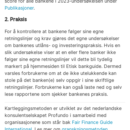
score for alle bankene i 2023-undersøkelsen under
Publikasjoner
.
2. Praksis
For å kontrollere at bankene følger sine egne
retningslinjer og krav gjøres det egne undersøkelser
om bankenes utlåns- og investeringspraksis. Hvis en
slik undersøkelse viser at en eller flere banker ikke
følger sine egne retningslinjer vil dette bli tydelig
markert på hjemmesiden til Etisk bankguide. Dermed
varsles forbrukerne om at de ikke utelukkende kan
stole på det banken(e) selv oppgir i sine skriftlige
retningslinjer. Forbrukerne kan også laste ned og selv
lese rapportene som sjekker bankenes praksis.
Kartleggingsmetoden er utviklet av det nederlandske
konsulentselskapet Profundo i samarbeid med
organisasjonene som står bak
Fair Finance Guide
International
. Les mer om
granskningsmetoden.