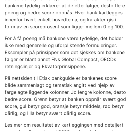
bankene tydelig erklærer at de etterfølger, desto flere
poeng og bedre score oppnås. Hver bank kartlegges
innenfor hvert enkelt hovedtema, og karakter gis i
form av en scoreprosent som ligger mellom 0 og 100.
For å få poeng må bankene være tydelige, det holder
ikke med generelle og uforpliktende formuleringer.
Eksempler på prinsipper som det sjekkes om bankene
følger er blant annet FNs Global Compact, OECDs
retningslinjer og Ekvatorprinsippene.
På nettsiden til Etisk bankguide er bankenes score
både sammenlagt og tematisk angitt ved hjelp av
fargelagte liggende kolonner. Jo lengre kolonne, desto
bedre score. Grønn betyr at banken oppnår svært god
score, gul betyr god, oransje betyr middels, rød betyr
dårlig, og lilla betyr svært dårlig score.
Les mer om resultatet av kartleggingen med detaljert