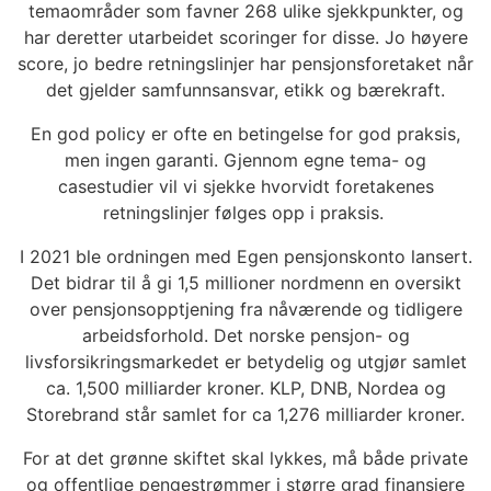
temaområder som favner 268 ulike sjekkpunkter, og
har deretter utarbeidet scoringer for disse. Jo høyere
score, jo bedre retningslinjer har pensjonsforetaket når
det gjelder samfunnsansvar, etikk og bærekraft.
En god policy er ofte en betingelse for god praksis,
men ingen garanti. Gjennom egne tema- og
casestudier vil vi sjekke hvorvidt foretakenes
retningslinjer følges opp i praksis.
I 2021 ble ordningen med Egen pensjonskonto lansert.
Det bidrar til å gi 1,5 millioner nordmenn en oversikt
over pensjonsopptjening fra nåværende og tidligere
arbeidsforhold. Det norske pensjon- og
livsforsikringsmarkedet er betydelig og utgjør samlet
ca. 1,500 milliarder kroner. KLP, DNB, Nordea og
Storebrand står samlet for ca 1,276 milliarder kroner.
For at det grønne skiftet skal lykkes, må både private
og offentlige pengestrømmer i større grad finansiere