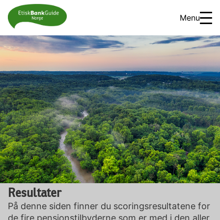
Menu
Resultater
På denne siden finner du scoringsresultatene for
de fire pensjonstilbyderne som er med i den aller